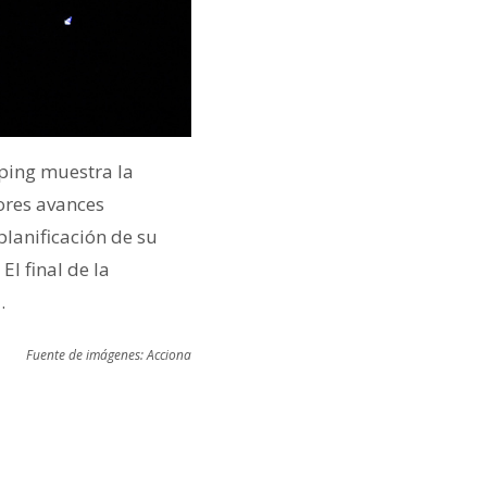
pping muestra la
ores avances
planificación de su
.
El final de la
.
Fuente de imágenes: Acciona