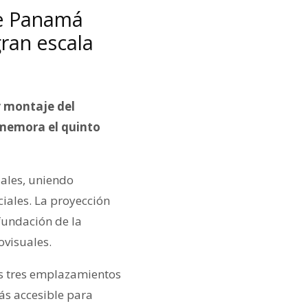
de Panamá
ran escala
y montaje del
nmemora el quinto
uales, uniendo
iales. La proyección
fundación de la
ovisuales.
os tres emplazamientos
ás accesible para