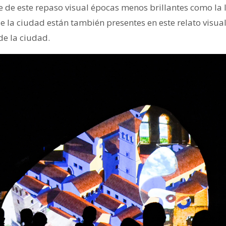
de este repaso visual épocas menos brillantes como la l
la ciudad están también presentes en este relato visual 
 de la ciudad.