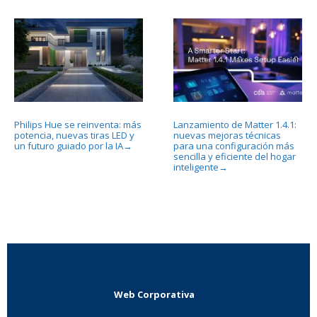
Philips Hue se reinventa: más
Lanzamiento de Matter 1.4.1:
potencia, nuevas tiras LED y
nuevas mejoras técnicas
un futuro guiado por la IA
para una configuración más
→
sencilla y eficiente del hogar
inteligente
→
Web Corporativa