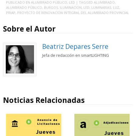
PUBLICADO EN
ALUMBRADO PÚBLICO
,
LED
| TAGGED
ALUMBRADO
,
ALUMBRADO PÚBLICO
,
BURGOS
,
ILUMINACIÓN
,
LED
,
LUMINARIAS
,
LUZ
,
PRIAP
,
PROYECTO DE RENOVACIÓN INTEGRAL DEL ALUMBRADO PROVINCIAL
Sobre el Autor
Beatriz Depares Serre
Jefa de redacción en smartLIGHTING
Noticias Relacionadas