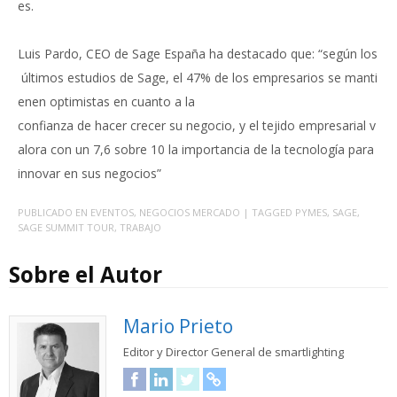
es.
Luis Pardo, CEO de Sage España ha destacado que: “según los
últimos estudios de Sage, el 47% de los empresarios se manti
enen optimistas en cuanto a la
confianza de hacer crecer su negocio, y el tejido empresarial v
alora con un 7,6 sobre 10 la importancia de la tecnología para
innovar en sus negocios”
PUBLICADO EN
EVENTOS
,
NEGOCIOS MERCADO
| TAGGED
PYMES
,
SAGE
,
SAGE SUMMIT TOUR
,
TRABAJO
Sobre el Autor
Mario Prieto
Editor y Director General de smartlighting
Facebook
LinkedIn
Twitter
URL