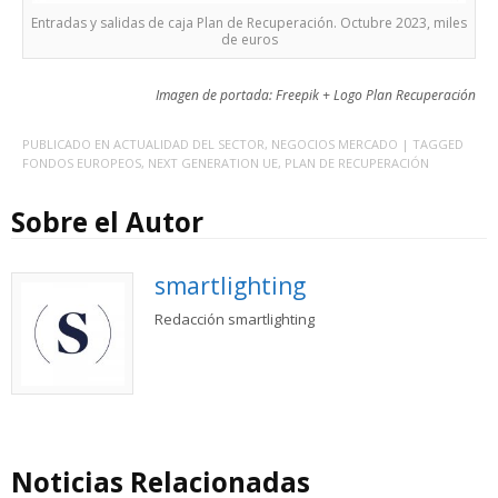
Entradas y salidas de caja Plan de Recuperación. Octubre 2023, miles
de euros
Imagen de portada: Freepik + Logo Plan Recuperación
PUBLICADO EN
ACTUALIDAD DEL SECTOR
,
NEGOCIOS MERCADO
| TAGGED
FONDOS EUROPEOS
,
NEXT GENERATION UE
,
PLAN DE RECUPERACIÓN
Sobre el Autor
smartlighting
Redacción smartlighting
Noticias Relacionadas