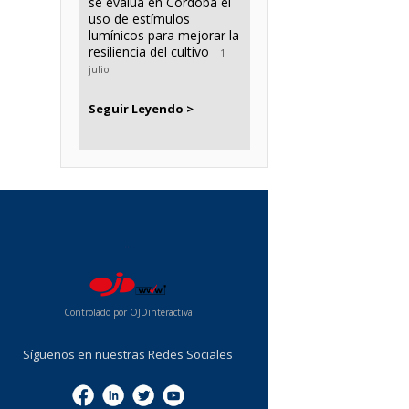
se evalúa en Córdoba el
uso de estímulos
lumínicos para mejorar la
resiliencia del cultivo
1
julio
Seguir Leyendo >
...
Controlado por OJDinteractiva
Síguenos en nuestras Redes Sociales