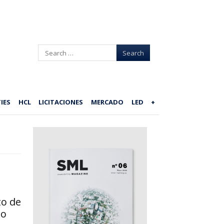
Search
IES
HCL
LICITACIONES
MERCADO
LED
+
to de
eo