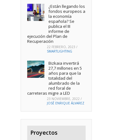
¿Están llegando los
fondos europeos a
la economía
española? Se
publica el III
informe de
ejecución del Plan de
Recuperación
22 FEBRERO, 2023
/
SMARTLIGHTING
Bizkaia invertirá
27,7 millones en 5
años para que la
totalidad del
alumbrado de la
red foral de
carreteras migre a LED
23 NOVIEMBRE, 2022
/
JOSÉ ENRIQUE ÁLVAREZ
Proyectos