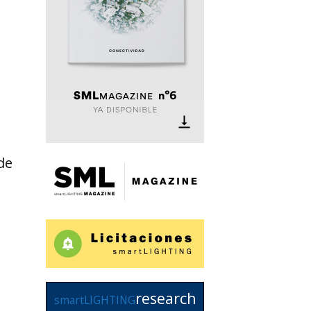
de
research
smartLIGHTING